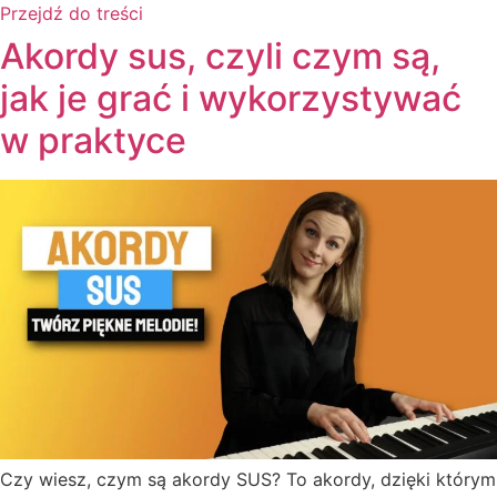
Przejdź do treści
Akordy sus, czyli czym są,
jak je grać i wykorzystywać
w praktyce
Czy wiesz, czym są akordy SUS? To akordy, dzięki którym