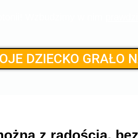
otonii! Wzbudzimy w nim
prawdzi
OJE DZIECKO GRAŁO NA
żna z radością, bez 