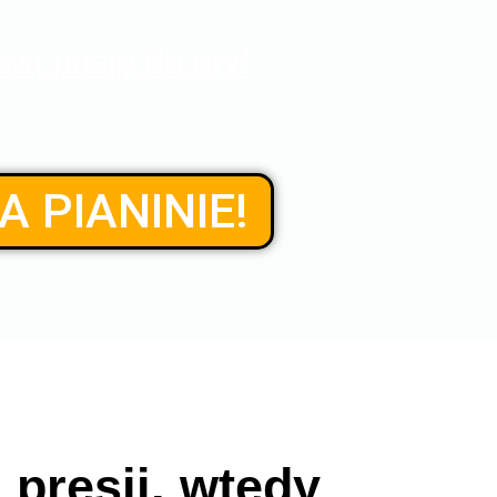
wą pasję do gry!
 PIANINIE!
presji, wtedy