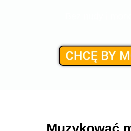
Bez nudy i mon
CHCĘ BY M
Muzykować mo