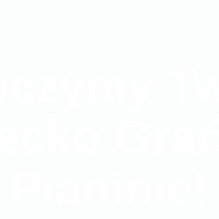
uczymy Tw
ecko Gra
Pianinie!