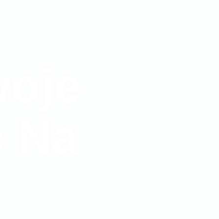
oje
ć Na